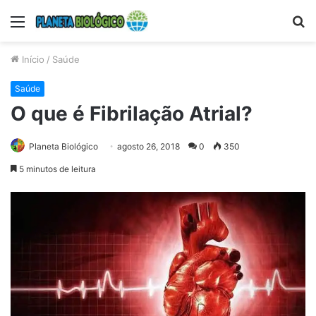
Menu
P
p
Início
/
Saúde
Saúde
O que é Fibrilação Atrial?
Planeta Biológico
agosto 26, 2018
0
350
5 minutos de leitura