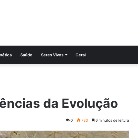
nética
Saúde
Seres Vivos
Geral
dências da Evolução
0
783
6 minutos de leitura