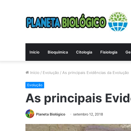
Início
Bioquímica
Citologia
Fisiologia
Ge
Início
/
Evolução
/
As principais Evidências da Evolução
Evolução
As principais Evi
Planeta Biológico
setembro 12, 2018