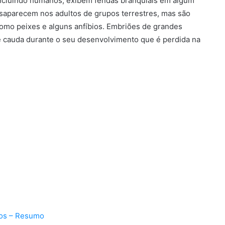
incluindo humanos, exibem fendas branquiais em algum
saparecem nos adultos de grupos terrestres, mas são
omo peixes e alguns anfíbios. Embriões de grandes
e cauda durante o seu desenvolvimento que é perdida na
ipos – Resumo