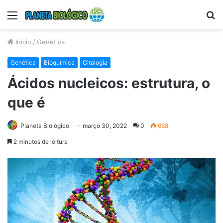
Menu
P
p
Início
/
Genética
Genética
Bioquímica
Citologia
Ácidos nucleicos: estrutura, o
que é
Planeta Biológico
março 30, 2022
0
668
2 minutos de leitura