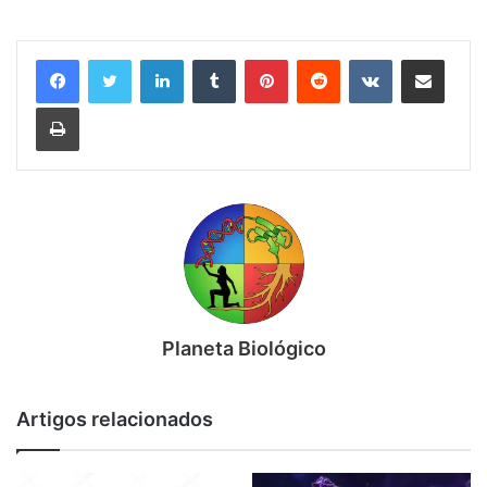
Linkedin
Tumblr
Pinterest
Reddit
VK
Compartilhar via e-mail
Imprimir
Planeta Biológico
Artigos relacionados