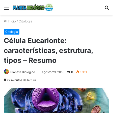
Menu
P
p
Início
/
Citologia
Citologia
Célula Eucarionte:
características, estrutura,
tipos – Resumo
Planeta Biológico
agosto 29, 2018
0
1.311
22 minutos de leitura